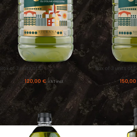
Box of 3 units of 5l
Box of 3 units of 
120,00
€
150,0
VAT incl.