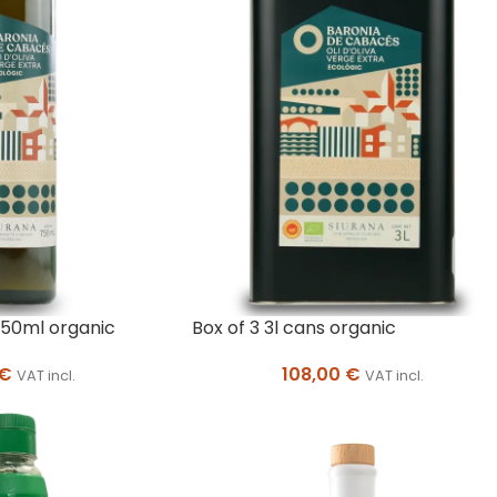
 750ml organic
Box of 3 3l cans organic
€
108,00
€
VAT incl.
VAT incl.