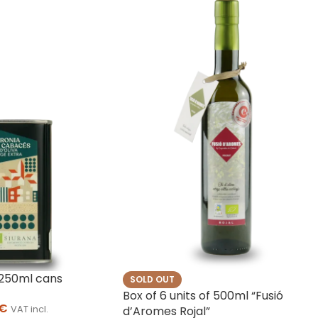
 250ml cans
SOLD OUT
Box of 6 units of 500ml “Fusió
€
VAT incl.
d’Aromes Rojal”