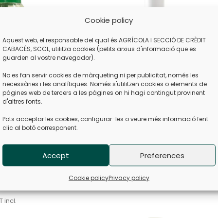
Cookie policy
Aquest web, el responsable del qual és AGRÍCOLA I SECCIÓ DE CRÈDIT
CABACÉS, SCCL, utilitza cookies (petits arxius d'informació que es
guarden al vostre navegador).
No es fan servir cookies de màrqueting ni per publicitat, només les
necessàries i les analítiques. Només s'utilitzen cookies o elements de
pàgines web de tercers a les pàgines on hi hagi contingut provinent
d'altres fonts.
Pots acceptar les cookies, configurar-les o veure més informació fent
clic al botó corresponent.
1933
Accept
Preferences
19,80
€
VAT incl.
Cookie policy
Privacy policy
l Non filtered
 incl.