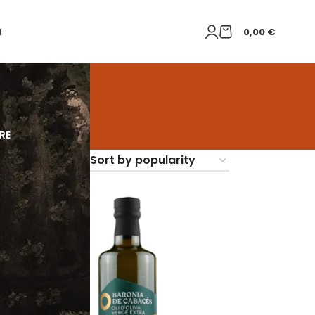
H
0,00
€
RE