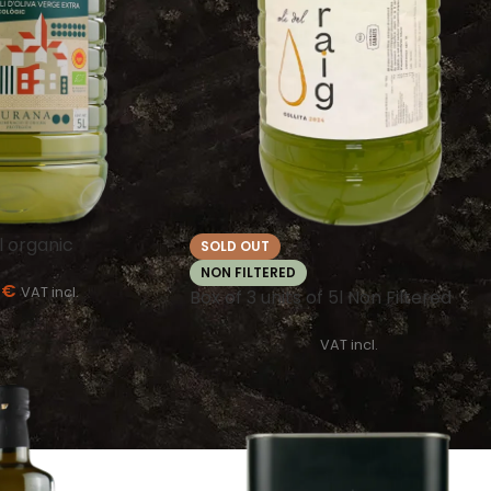
5l organic
SOLD OUT
NON FILTERED
0
€
VAT incl.
Box of 3 units of 5l Non Filtered
VAT incl.