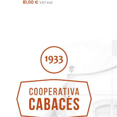
81,00
€
VAT incl.