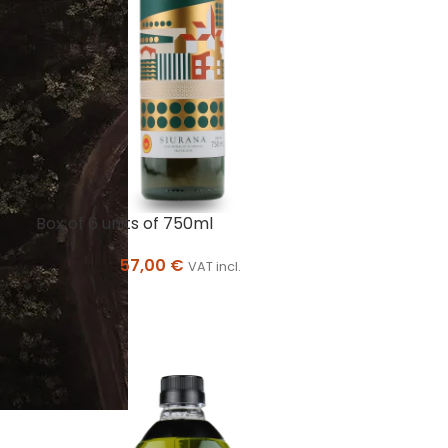
Box of 6 units of 750ml
57,00
€
VAT incl.