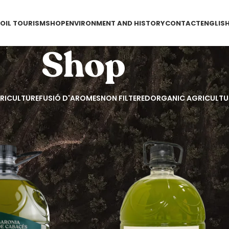
E
OIL TOURISM
SHOP
ENVIRONMENT AND HISTORY
CONTACT
ENGLIS
Shop
RICULTURE
FUSIÓ D'AROMES
NON FILTERED
ORGANIC AGRICULTU