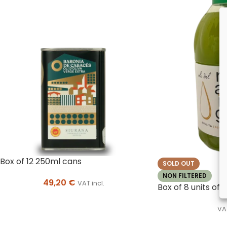
Box of 12 250ml cans
SOLD OUT
NON FILTERED
49,20
€
VAT incl.
Box of 8 units of 2
VAT