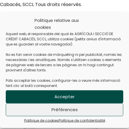
Cabacés, SCCL Tous droits réservés.
Politique relative aux
cookies
Aquest web, el responsable del qual és AGRÍCOLA I SECCIÓ DE
CRÈDIT CABACÉS, SCCL, utilitza cookies (petits arxius d'informació
que es guarden al vostre navegador).
No es fan servir cookies de màrqueting ni per publicitat, només les
necessàries i les analítiques. Només s'utilitzen cookies o elements
de pàgines web de tercers a les pàgines on hi hagi contingut
provinent d'altres fonts.
Pots acceptar les cookies, configurar-les o veure més informació
fent clic al botó corresponent.
Accepter
Préférences
Politique de cookies
Politique de confidentialité
Agrícola i Secció de Crèdit de Cabacés, S.C.C.L.