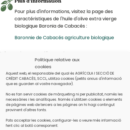
Plus d'information
Pour plus d'informations, visitez la page des
caractéristiques de l'huile d'olive extra vierge
biologique Baronia de Cabacés :
Baronnie de Cabacés agriculture biologique
Informations complémentaires
Politique relative aux
Envoi
cookies
Information nutritionnelle
Aquest web, el responsable del qual és AGRÍCOLA I SECCIÓ DE
CRÈDIT CABACÉS, SCCL, utilitza cookies (petits arxius d'informació
que es guarden al vostre navegador).
Produits similaires
No es fan servir cookies de màrqueting ni per publicitat, només les
necessàries i les analítiques. Només s'utilitzen cookies o elements
de pàgines web de tercers a les pàgines on hi hagi contingut
provinent d'altres fonts.
Pots acceptar les cookies, configurar-les o veure més informació
fent clic al botó corresponent.