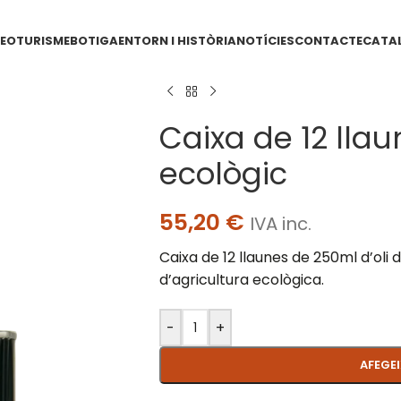
EOTURISME
BOTIGA
ENTORN I HISTÒRIA
NOTÍCIES
CONTACTE
CATA
Caixa de 12 lla
ecològic
55,20
€
IVA inc.
Caixa de 12 llaunes de 250ml d’oli
d’agricultura ecològica.
-
+
AFEGEI