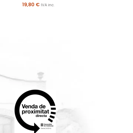
19,80
€
IVA inc.