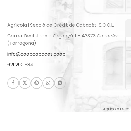
Agrícola i Secció de Crèdit de Cabacés, S.C.C.L.
Carrer Beat Joan d’Organyà, 1 – 43373 Cabacés
(Tarragona)
info@coopcabaces.coop
621 292 634
Agrícola i Sec