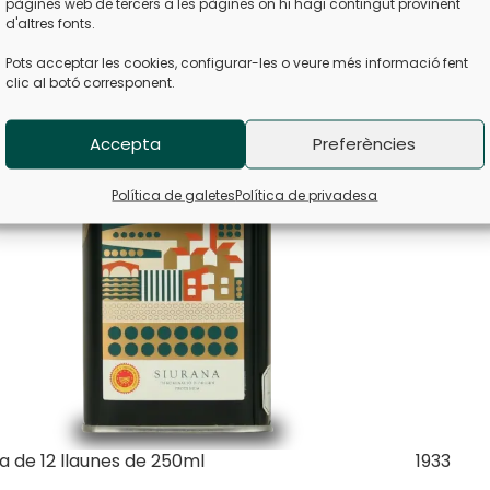
pàgines web de tercers a les pàgines on hi hagi contingut provinent
d'altres fonts.
Pots acceptar les cookies, configurar-les o veure més informació fent
clic al botó corresponent.
Accepta
Preferències
Política de galetes
Política de privadesa
a de 12 llaunes de 250ml
1933