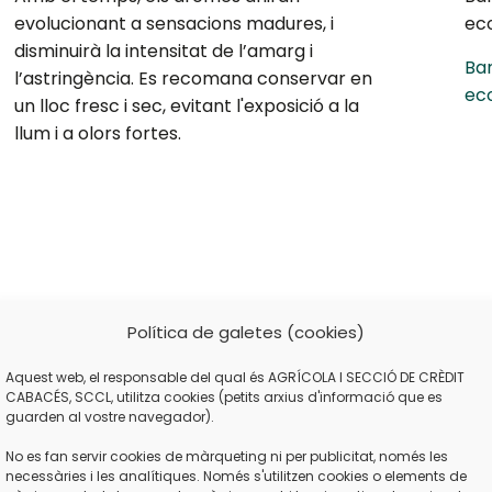
evolucionant a sensacions madures, i
eco
disminuirà la intensitat de l’amarg i
Bar
l’astringència. Es recomana conservar en
ec
un lloc fresc i sec, evitant l'exposició a la
llum i a olors fortes.
Política de galetes (cookies)
Aquest web, el responsable del qual és AGRÍCOLA I SECCIÓ DE CRÈDIT
CABACÉS, SCCL, utilitza cookies (petits arxius d'informació que es
guarden al vostre navegador).
No es fan servir cookies de màrqueting ni per publicitat, només les
necessàries i les analítiques. Només s'utilitzen cookies o elements de