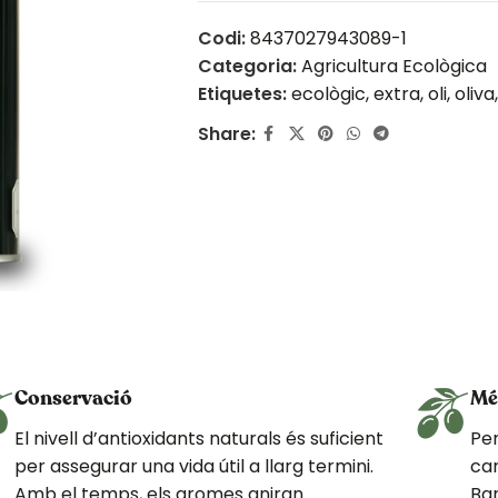
Codi:
8437027943089-1
Categoria:
Agricultura Ecològica
Etiquetes:
ecològic
,
extra
,
oli
,
oliva
,
Share:
Conservació
Mé
El nivell d’antioxidants naturals és suficient
Per
per assegurar una vida útil a llarg termini.
car
Amb el temps, els aromes aniran
Bar