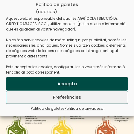
Política de galetes
garanteix la qualitat i l’origen dels nostres olis. Pots
(cookies)
conèixer més sobre la DOP i les seves normatives a la
Aquest web, el responsable del qual és AGRÍCOLA I SECCIÓ DE
seva
web oficial
.
CRÈDIT CABACÉS, SCCL, utilitza cookies (petits arxius d'informació
que es guarden al vostre navegador).
El resultat és un oli d’oliva verge extra del Priorat que
expressa el paisatge i la tradició agrícola de Cabacés.
No es fan servir cookies de màrqueting ni per publicitat, només les
necessàries i les analítiques. Només s'utilitzen cookies o elements
Descobreix l’autèntic sabor del territori
de pàgines web de tercers a les pàgines on hi hagi contingut
provinent d'altres fonts.
Entendre què vol dir “verge extra” ens ajuda a valorar la
Pots acceptar les cookies, configurar-les o veure més informació
feina que hi ha darrere de cada ampolla. Si vols tastar un
fent clic al botó corresponent.
oli d’oliva verge extra elaborat amb tradició i respecte
Accepta
pel territori, et convidem a descobrir els
nostres olis
i a
conèixer de prop la nostra cooperativa.
Preferències
Política de galetes
Política de privadesa