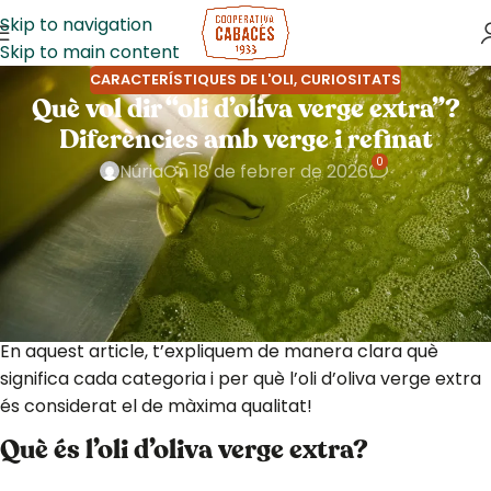
Skip to navigation
Skip to main content
CARACTERÍSTIQUES DE L'OLI
,
CURIOSITATS
Què vol dir “oli d’oliva verge extra”?
Diferències amb verge i refinat
0
Núria
On 18 de febrer de 2026
Quan comprem oli, sovint veiem a l’etiqueta termes com
“verge extra”, “verge” o “oli d’oliva”. Però, què vol dir
realment “
oli d’oliva verge extra
”? És només una
qüestió de màrqueting o hi ha diferències reals en
qualitat i salut?
En aquest article, t’expliquem de manera clara què
significa cada categoria i per què l’oli d’oliva verge extra
és considerat el de màxima qualitat!
Què és l’oli d’oliva verge extra?