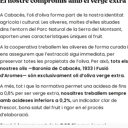
El nostre compromís amb el verge extra
A Cabacés, l’oli d’oliva forma part de la nostra identitat
agrícola i cultural. Les oliveres, moltes d’elles situades
dins l’entorn del Parc Natural de la Serra del Montsant,
aporten unes característiques úniques al fruit.
A la cooperativa treballem les oliveres de forma curada i
ens assegurem que l’extracció sigui immediata, per
preservar totes les propietats de l’oliva. Per això,
tots els
nostres olis —Baronia de Cabacés, 1933 i Fusió
d’Aromes— són exclusivament oli d’oliva verge extra.
A més, tot i que la normativa permet una acidesa de fins
a 0,8% per ser verge extra,
nosaltres treballem sempre
amb acideses inferiors a 0,2%
, un indicador clar de
frescor, bona salut del fruit i rigor en el procés
d’elaboració.
També formem part de la
DOP Siurana
, la qual