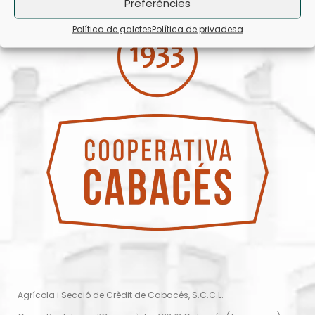
Preferències
Política de galetes
Política de privadesa
Agrícola i Secció de Crèdit de Cabacés, S.C.C.L.