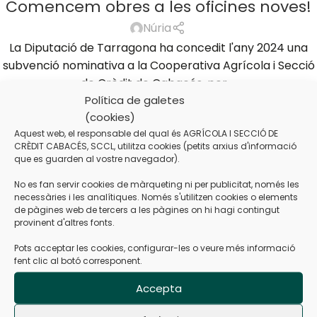
Comencem obres a les oficines noves!
Núria
La Diputació de Tarragona ha concedit l'any 2024 una
subvenció nominativa a la Cooperativa Agrícola i Secció
de Crèdit de Cabacés, per ...
Política de galetes
CONTINUA LLEGINT
(cookies)
Aquest web, el responsable del qual és AGRÍCOLA I SECCIÓ DE
CRÈDIT CABACÉS, SCCL, utilitza cookies (petits arxius d'informació
que es guarden al vostre navegador).
No es fan servir cookies de màrqueting ni per publicitat, només les
necessàries i les analítiques. Només s'utilitzen cookies o elements
de pàgines web de tercers a les pàgines on hi hagi contingut
provinent d'altres fonts.
Pots acceptar les cookies, configurar-les o veure més informació
fent clic al botó corresponent.
Accepta