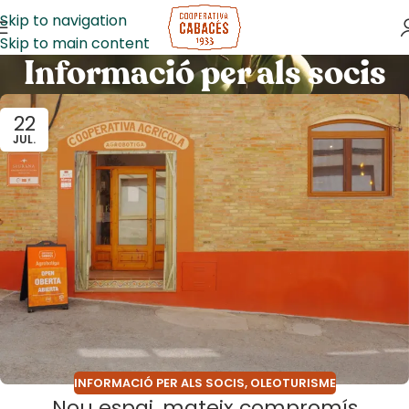
Skip to navigation
Skip to main content
Informació per als socis
22
JUL.
INFORMACIÓ PER ALS SOCIS
,
OLEOTURISME
Nou espai, mateix compromís