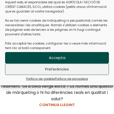
Aquest web, el responsable del qual és AGRÍCOLA I SECCIÓ DE
CRÈDIT CABACÉS, SCCL, utilitza cookies (petits arxius d'informació
que es guarden al vostre navegador).
No es fan servir cookies de màrqueting ni per publicitat, només les
necessàries i les analítiques. Només s'utilitzen cookies o elements
de pàgines web de tercers a les pàgines on hi hagi contingut
provinent d'altres fonts.
Pots acceptar les cookies, configurar-les o veure més informació
CARACTERÍSTIQUES DE L'OLI
,
CURIOSITATS
fent clic al botó corresponent.
Què vol dir “oli d’oliva verge extra”?
Accepta
Diferències amb verge i refinat
Núria
Preferències
Quan comprem oli, sovint veiem a l’etiqueta termes com
Política de galetes
Política de privadesa
“verge extra”, “verge” o “oli d’oliva”. Però, què vol dir
realment “oli d’oliva verge extra”? És només una qüestió
de màrqueting o hi ha diferències reals en qualitat i
salut?
CONTINUA LLEGINT