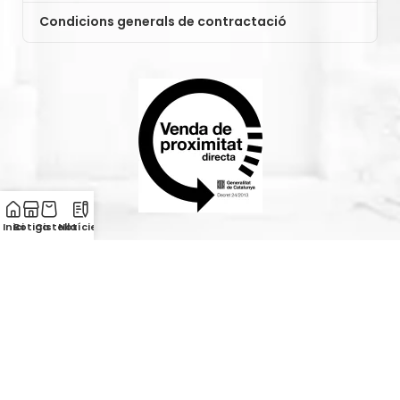
Condicions generals de contractació
Inici
Botiga
Cistella
Notícies
La venda de proximitat està regulada i permet
identificar els pagesos catalans que venen ells
mateixos els seus productes al públic, segons el
Decret 24/2013.
Agrícola i Secció de Crèdit de Cabacés, SCCL. - Tots els drets
reservats.
Crèdits