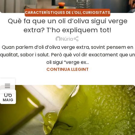
CARACTERÍSTIQUES DE L'OLI
,
CURIOSITATS
Què fa que un oli d’oliva sigui verge
extra? T’ho expliquem tot!
Núria
Quan parlem d’oli d’oliva verge extra, sovint pensem en
qualitat, sabor i salut. Però què vol dir exactament que un
oli sigui “verge ex...
CONTINUA LLEGINT
06
MAIG