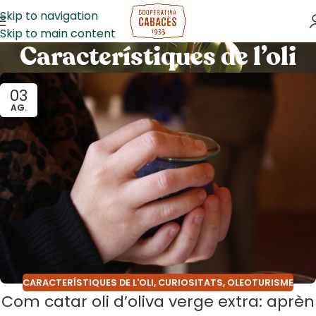
Skip to navigation
Skip to main content
Característiques de l’oli
03
AG.
CARACTERÍSTIQUES DE L'OLI
,
CURIOSITATS
,
OLEOTURISME
Com catar oli d’oliva verge extra: aprèn