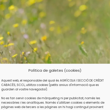
Política de galetes (cookies)
Aquest web, el responsable del qual és AGRÍCOLA I SECCIÓ DE CRÈDIT
ACTIVITATS
,
OLEOTURISME
CABACÉS, SCCL, utilitza cookies (petits arxius d'informació que es
aisatge de l’olivera a la prima
guarden al vostre navegador).
biodiversitat a Cab
No es fan servir cookies de màrqueting ni per publicitat, només les
necessàries i les analítiques. Només s'utilitzen cookies o elements de
pàgines web de tercers a les pàgines on hi hagi contingut provinent
Publicat per
Núria