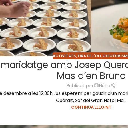
ACTIVITATS
,
FIRA DE L'OLI
,
OLEOTURISM
 maridatge amb Josep Queralt
Mas d’en Bruno
Publicat per
Núria
 desembre a les 12:30h , us esperem per gaudir d'un ma
Queralt, xef del Gran Hotel Ma...
CONTINUA LLEGINT