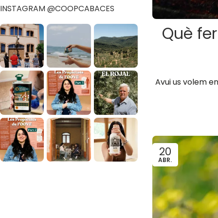
INSTAGRAM @COOPCABACES
Què fer
Avui us volem en
20
ABR.