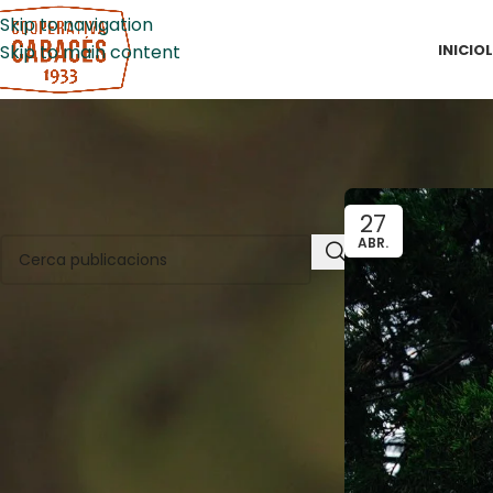
Skip to navigation
INICI
OL
Skip to main content
CERCA NOTÍCIES
27
ABR.
CATEGORIES
Activitats
Campanya de l'oliva
Característiques de l'oli