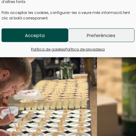
d'altres fonts.
de la primavera, el paisatge d’oliveres a Cabacés es tran
Pots acceptar les cookies, configurar-les o veure més informació fent
els mesos d’hivern sem...
clic al botó corresponent.
CONTINUA LLEGINT
Accepta
Preferències
Política de galetes
Política de privadesa