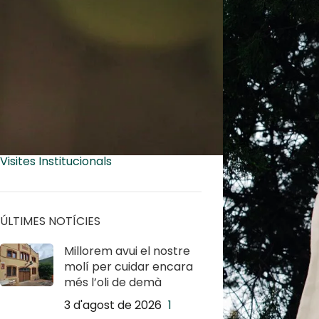
Curiositats
Fira de l'oli
Informació per als socis
Molí
News
Oleoturisme
Pàgina web/Xarxes socials
Premis
Uncategorized @ca
Visites Institucionals
ÚLTIMES NOTÍCIES
Millorem avui el nostre
molí per cuidar encara
més l’oli de demà
3 d'agost de 2026
1