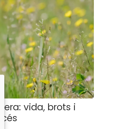
vera: vida, brots i
acés