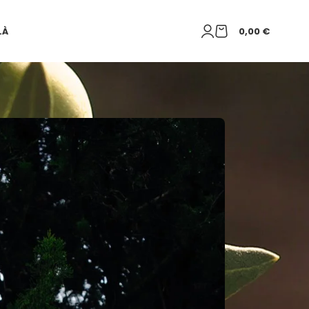
LÀ
0,00
€