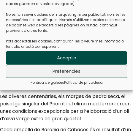
que es guarden al vostre navegador).
3r lloc en la categoria Afruitat Verd Mitjà als Premis dels
Millors Olis de Catalunya 2025
No es fan servir cookies de màrqueting ni per publicitat, només les
necessàries i les analítiques. Només s'utilitzen cookies o elements
Aquests guardons se sumen també a la classificació
de pàgines web de tercers a les pàgines on hi hagi contingut
entre els Top 10 dels Premis Millors OOVE de Catalunya
provinent d'altres fonts.
2024, consolidant una trajectòria ascendent que situa el
Pots acceptar les cookies, configurar-les o veure més informació
Baronia de Cabacés entre els olis d’oliva verge extra
fent clic al botó corresponent.
més reconeguts del sector.
Accepta
Un premi que reconeix el Priorat
Preferències
Aquest reconeixement internacional també posa en
Política de galetes
Política de privadesa
valor el territori que dona origen als nostres olis.
Les oliveres centenàries, els marges de pedra seca, el
paisatge singular del Priorat i el clima mediterrani creen
unes condicions excepcionals per a l’elaboració d’un oli
d’oliva verge extra de gran qualitat.
Cada ampolla de Baronia de Cabacés és el resultat d’un