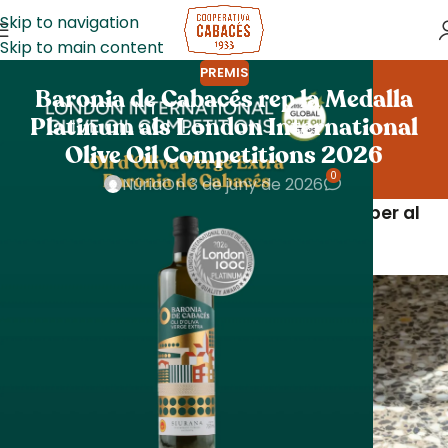
Skip to navigation
Skip to main content
PREMIS
Baronia de Cabacés rep la Medalla
Platinum als London International
Olive Oil Competitions 2026
0
Núria
On 3 de juny de 2026
Un nou reconeixement internacional per al
nostre oli d’oliva verge extra