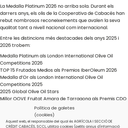
La Medalla Platinum 2026 no arriba sola. Durant els
darrers anys, els olis de la Cooperativa de Cabacés han
rebut nombrosos reconeixements que avalen la seva
qualitat tant a nivell nacional com internacional.
Entre les distincions més destacades dels anys 2025 i
2026 trobem:
Medalla Platinum als London International Olive Oil
Competitions 2026
TOP 15 Frutados Medios als Premios IberOleum 2026
Medalla d’Or als London International Olive Oil
Competitions 2025
2025 Global Olive Oil Stars
Millor OOVE Fruitat Amarg de Tarragona als Premis CDO
2025
Política de galetes
TOP 15 Afruitat Mitjà als Premios IberOleum 2025
(cookies)
Millor Packaging als Premis dels Millors Olis de Catalunya
Aquest web, el responsable del qual és AGRÍCOLA I SECCIÓ DE
CRÈDIT CABACÉS, SCCL, utilitza cookies (petits arxius d'informació
2025