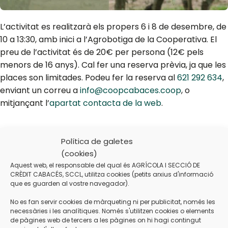
L’activitat es realitzarà els propers 6 i 8 de desembre, de
10 a 13:30, amb inici a l’Agrobotiga de la Cooperativa. El
preu de l’activitat és de 20€ per persona (12€ pels
menors de 16 anys). Cal fer una reserva prèvia, ja que les
places son limitades. Podeu fer la reserva al
621 292 634
,
enviant un correu a
info@coopcabaces.coop
, o
mitjançant l’
apartat contacta de la web
.
Política de galetes
(cookies)
Aquest web, el responsable del qual és AGRÍCOLA I SECCIÓ DE
CRÈDIT CABACÉS, SCCL, utilitza cookies (petits arxius d'informació
que es guarden al vostre navegador).
Newer
Older
No es fan servir cookies de màrqueting ni per publicitat, només les
necessàries i les analítiques. Només s'utilitzen cookies o elements
de pàgines web de tercers a les pàgines on hi hagi contingut