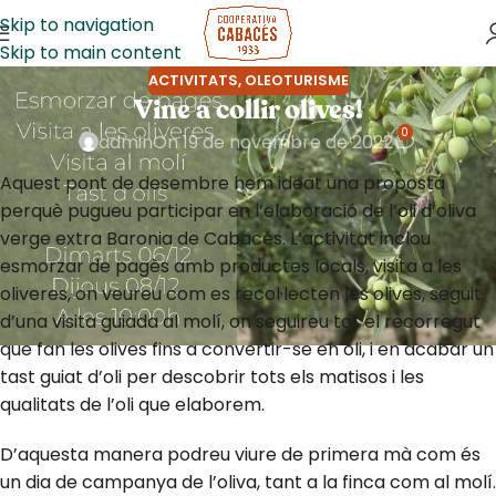
Skip to navigation
Skip to main content
ACTIVITATS
,
OLEOTURISME
Vine a collir olives!
0
admin
On 19 de novembre de 2022
Aquest pont de desembre hem ideat una proposta
perquè pugueu participar en l’elaboració de l’oli d’oliva
verge extra Baronia de Cabacés. L’activitat inclou
esmorzar de pagès amb productes locals, visita a les
oliveres, on veureu com es recol·lecten les olives, seguit
d’una visita guiada al molí, on seguireu tot el recorregut
que fan les olives fins a convertir-se en oli, i en acabar un
tast guiat d’oli per descobrir tots els matisos i les
qualitats de l’oli que elaborem.
D’aquesta manera podreu viure de primera mà com és
un dia de campanya de l’oliva, tant a la finca com al molí.