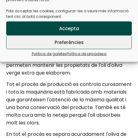
Pots acceptar les cookies, configurar-les o veure més informació
fent clic al botó corresponent.
Accepta
Preferències
Garantia de qualitat
Política de galetes
Política de privadesa
Els avenços tecnològics i les noves instal·lacions
permeten mantenir les propietats de l'oli d'oliva
verge extra que elaborem.
Tot el procés de producció es controla curosament
i tota la maquinària està fabricada amb materials
que garanteixen l'obtenció de la màxima qualitat i
una bona conservació del producte. També es té
molta cura amb la neteja perquè l'oli absorbeix
molt les olors.
En tot el procés es separa acuradament l'oliva de