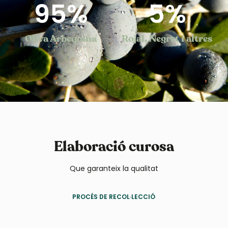
95
%
5
%
Oliva Arbequina
Rojal, Negret i altres
Elaboració curosa
Que garanteix la qualitat
PROCÉS DE RECOL·LECCIÓ