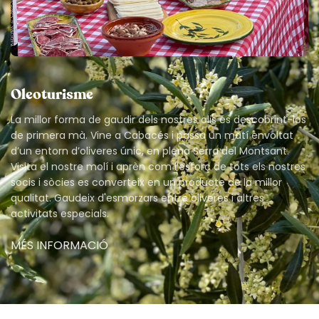
Oleoturisme
La millor forma de gaudir dels nostres olis és descobrint-los
de primera mà. Vine a Cabacés i passa un matí envoltat
d’un entorn d’oliveres únic, en plena Serra del Montsant.
Visita el nostre molí i aprèn com l’esforç de tots els nostres
socis i sòcies es converteix en un producte de la millor
qualitat. Gaudeix d'esmorzars entre oliveres i altres
activitats especials.
MÉS INFORMACIÓ